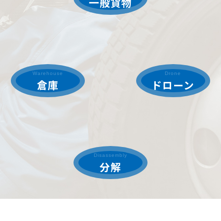
一般貨物
Warehouse
Drone
倉庫
ドローン
Disassembly
分解